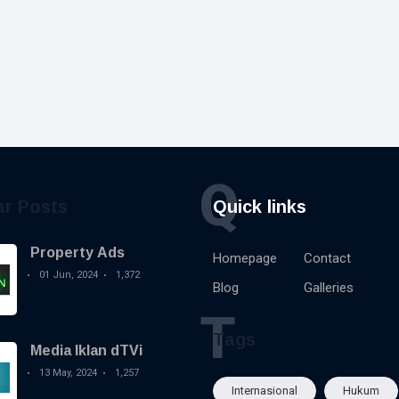
Q
ar Posts
Quick links
Property Ads
Homepage
Contact
01 Jun, 2024
1,372
Blog
Galleries
T
Tags
Media Iklan dTVi
13 May, 2024
1,257
Internasional
Hukum