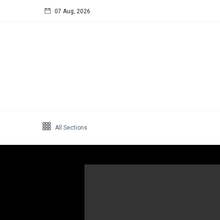
07 Aug, 2026
Follow us
65
K
12
K
678
Galleries
All Sections
Categories
Hukum
(4)
Podcast
(3)
Design
(3)