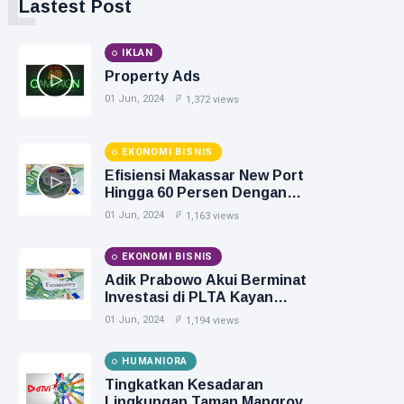
L
Lastest Post
IKLAN
Property Ads
01 Jun, 2024
1,372 views
EKONOMI BISNIS
Efisiensi Makassar New Port
Hingga 60 Persen Dengan
Elektrifikasi
01 Jun, 2024
1,163 views
EKONOMI BISNIS
Adik Prabowo Akui Berminat
Investasi di PLTA Kayan
Cascade
01 Jun, 2024
1,194 views
HUMANIORA
Tingkatkan Kesadaran
Lingkungan Taman Mangrove