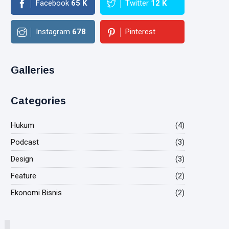
Facebook
65
K
Twitter
12
K
Instagram
678
Pinterest
Galleries
Categories
Hukum
(4)
Podcast
(3)
Design
(3)
Feature
(2)
Ekonomi Bisnis
(2)