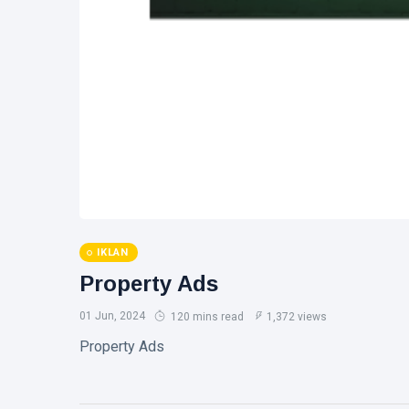
Beauty
Fashion
Lifestyle
Travel
Health
IKLAN
Property Ads
01 Jun, 2024
120 mins read
1,372 views
Property Ads