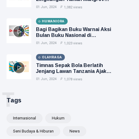
Libatkan Generasi Muda
01 Jun, 2024
1,082 views
HUMANIORA
Bagi Bagikan Buku Warnai Aksi
Bulan Buku Nasional di
Yogyakarta
01 Jun, 2024
1,023 views
OLAHRAGA
Timnas Sepak Bola Berlatih
Jenjang Lawan Tanzania Ajak
Calvin Verdonk
01 Jun, 2024
1,078 views
T
Tags
Internasional
Hukum
Seni Budaya & Hiburan
News