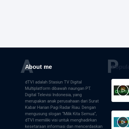
A
P
About me
Popul
dTVI adalah Stasiun TV Digital
Multiplatform dibawah naungan PT.
Digital Televisi Indonesia, yang
merupakan anak perusahaan dari Surat
Kabar Harian Pagi Radar Riau. Dengan
mengusung slogan “Milik Kita Semua”,
dTVI memiliki visi untuk menghadirkan
kesetaraan informasi dan mencerdaskan