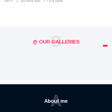
Jun 01
260 mins read
1,078 views
O
@ OUR GALLERIES
A
About me