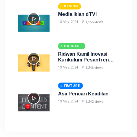
DESIGN
Media Iklan dTVi
13 May, 2024
1,256 views
PODCAST
Ridwan Kamil Inovasi
Kurikulum Pesantren
Belajar Kasus Al Zaitun
13 May, 2024
1,246 views
FEATURE
Asa Pencari Keadilan
13 May, 2024
1,242 views