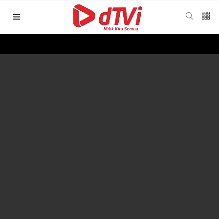
Follow us
65
K
12
K
678
Galleries
Categories