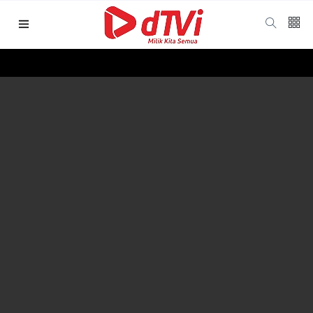
Follow us
65
K
12
K
678
Galleries
Categories