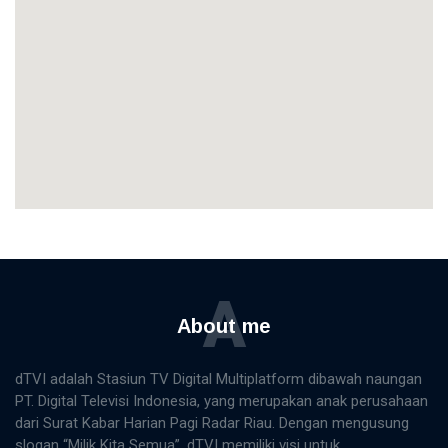
A
About me
dTVI adalah Stasiun TV Digital Multiplatform dibawah naungan
PT. Digital Televisi Indonesia, yang merupakan anak perusahaan
dari Surat Kabar Harian Pagi Radar Riau. Dengan mengusung
slogan “Milik Kita Semua”, dTVI memiliki visi untuk